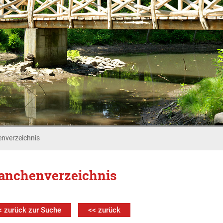
nverzeichnis
anchenverzeichnis
< zurück zur Suche
<< zurück