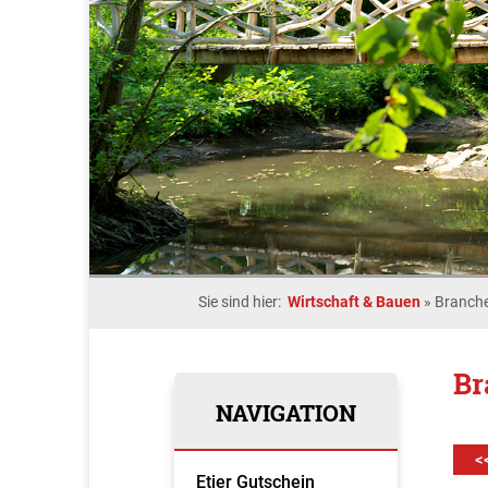
Sie sind hier:
Wirtschaft & Bauen
»
Branche
Br
NAVIGATION
<
Etjer Gutschein