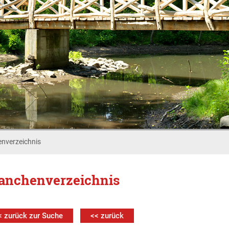
nverzeichnis
anchenverzeichnis
< zurück zur Suche
<< zurück