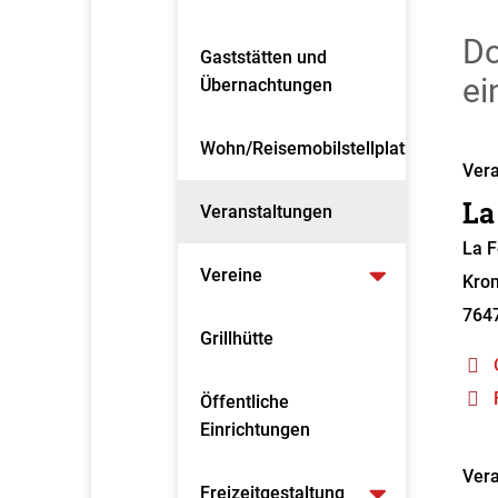
Do
Gaststätten und
ei
Übernachtungen
Wohn/Reisemobilstellplatz
Vera
La
Veranstaltungen
La 
Vereine
Kron
764
Grillhütte
Öffentliche
Einrichtungen
Vera
Freizeitgestaltung