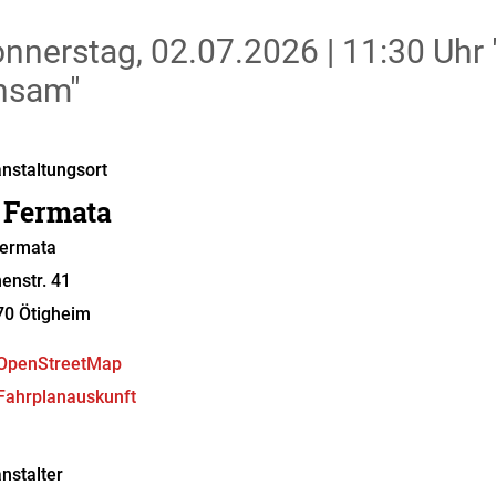
nnerstag, 02.07.2026
|
11:30 Uhr
nsam"
nstaltungsort
 Fermata
Fermata
enstr. 41
70
Ötigheim
OpenStreetMap
Fahrplanauskunft
nstalter