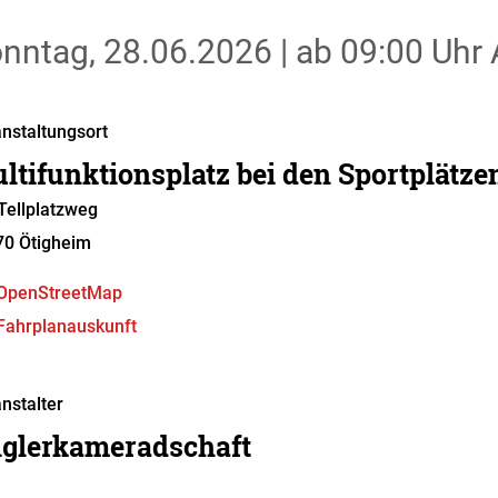
nntag, 28.06.2026
|
ab 09:00 Uhr
A
nstaltungsort
ltifunktionsplatz bei den Sportplätze
ellplatzweg
70
Ötigheim
OpenStreetMap
Fahrplanauskunft
nstalter
glerkameradschaft