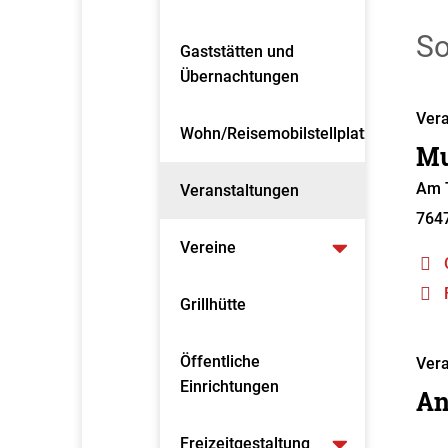
So
Gaststätten und
Übernachtungen
Vera
Wohn/Reisemobilstellplatz
Mu
Am T
Veranstaltungen
764
Vereine
Grillhütte
Öffentliche
Vera
Einrichtungen
An
Freizeitgestaltung