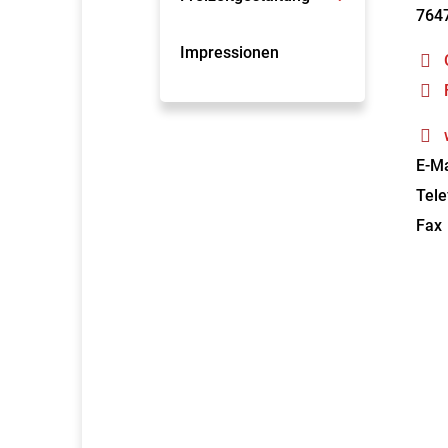
764
Impressionen
E-Ma
Tele
Fax