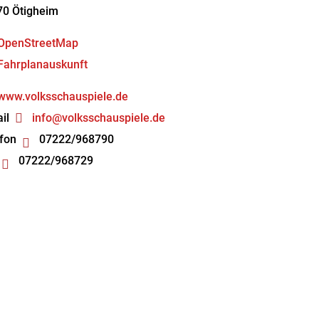
70
Ötigheim
OpenStreetMap
Fahrplanauskunft
www.volksschauspiele.de
il
info@volksschauspiele.de
fon
07222/968790
07222/968729