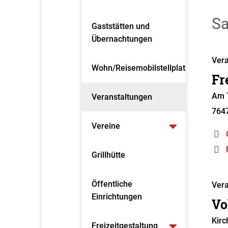
Sa
Gaststätten und
Übernachtungen
Vera
Wohn/Reisemobilstellplatz
Fr
Am T
Veranstaltungen
764
Vereine
Grillhütte
Öffentliche
Vera
Einrichtungen
Vo
Kirc
Freizeitgestaltung