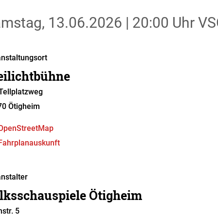
mstag, 13.06.2026
|
20:00 Uhr
VSÖ
nstaltungsort
eilichtbühne
ellplatzweg
70
Ötigheim
OpenStreetMap
Fahrplanauskunft
nstalter
lksschauspiele Ötigheim
hstr. 5