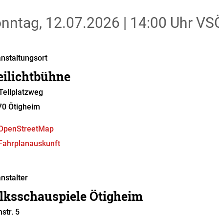
nntag, 12.07.2026
|
14:00 Uhr
VSÖ
nstaltungsort
eilichtbühne
ellplatzweg
70
Ötigheim
OpenStreetMap
Fahrplanauskunft
nstalter
lksschauspiele Ötigheim
hstr. 5