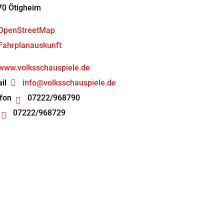
70
Ötigheim
OpenStreetMap
Fahrplanauskunft
www.volksschauspiele.de
il
info@volksschauspiele.de
fon
07222/968790
07222/968729