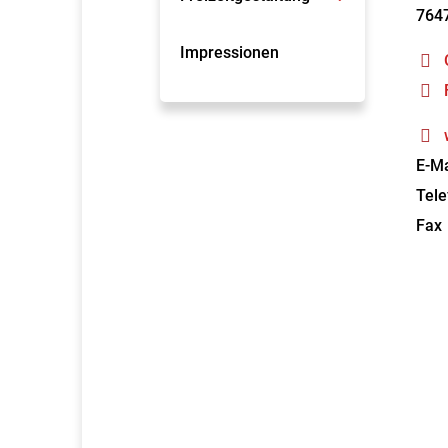
764
Impressionen
E-Ma
Tele
Fax