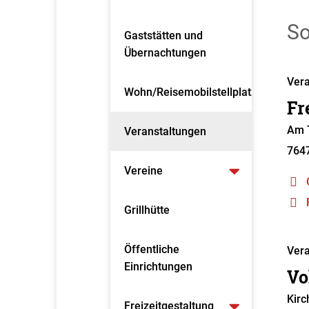
So
Gaststätten und
Übernachtungen
Vera
Wohn/Reisemobilstellplatz
Fr
Am T
Veranstaltungen
764
Vereine
Grillhütte
Öffentliche
Vera
Einrichtungen
Vo
Kirc
Freizeitgestaltung