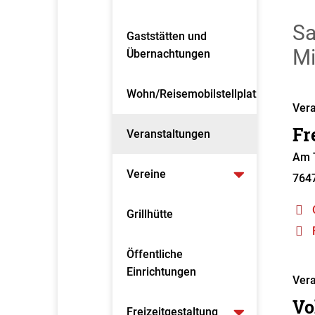
Sa
Gaststätten und
Mi
Übernachtungen
Wohn/Reisemobilstellplatz
Vera
Fr
Veranstaltungen
Am T
Vereine
764
Grillhütte
Öffentliche
Einrichtungen
Vera
Vo
Freizeitgestaltung