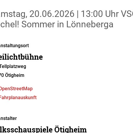
mstag, 20.06.2026
|
13:00 Uhr
VSÖ
chel! Sommer in Lönneberga
nstaltungsort
eilichtbühne
ellplatzweg
70
Ötigheim
OpenStreetMap
Fahrplanauskunft
nstalter
lksschauspiele Ötigheim