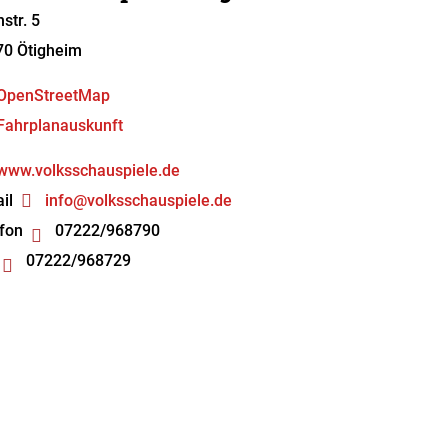
hstr. 5
70
Ötigheim
OpenStreetMap
Fahrplanauskunft
www.volksschauspiele.de
il
info@volksschauspiele.de
fon
07222/968790
07222/968729