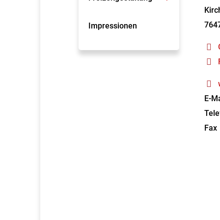
Kirc
764
Impressionen
E-Ma
Tele
Fax