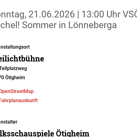
nntag, 21.06.2026
|
13:00 Uhr
VSÖ
chel! Sommer in Lönneberga
nstaltungsort
eilichtbühne
ellplatzweg
70
Ötigheim
OpenStreetMap
Fahrplanauskunft
nstalter
lksschauspiele Ötigheim