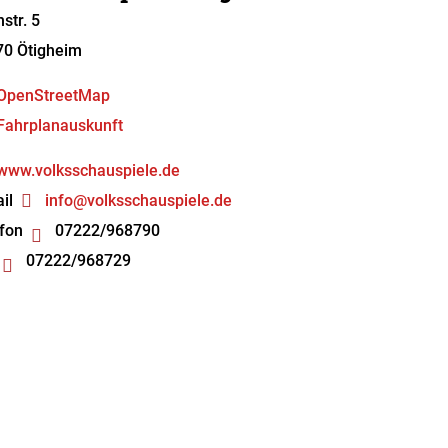
hstr. 5
70
Ötigheim
OpenStreetMap
Fahrplanauskunft
www.volksschauspiele.de
il
info@volksschauspiele.de
fon
07222/968790
07222/968729