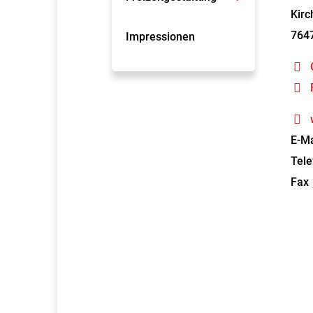
Kirc
764
Impressionen
E-Ma
Tele
Fax