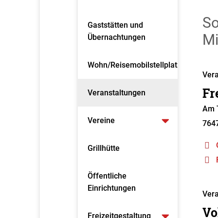
So
Gaststätten und
Mi
Übernachtungen
Wohn/Reisemobilstellplatz
Vera
Fr
Veranstaltungen
Am T
Vereine
764
Grillhütte
Öffentliche
Einrichtungen
Vera
Vo
Freizeitgestaltung