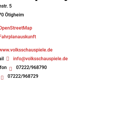
hstr. 5
70
Ötigheim
OpenStreetMap
Fahrplanauskunft
www.volksschauspiele.de
il
info@volksschauspiele.de
fon
07222/968790
07222/968729