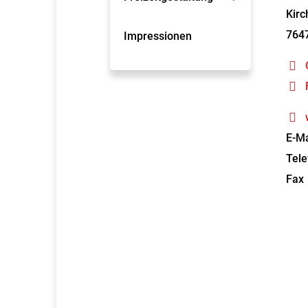
Kirc
764
Impressionen
E-Ma
Tele
Fax