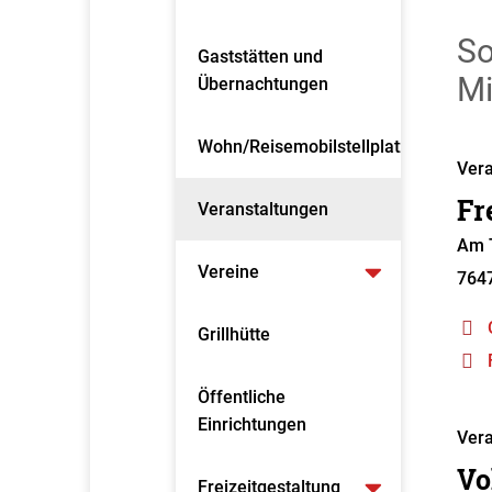
So
Gaststätten und
Mi
Übernachtungen
Wohn/Reisemobilstellplatz
Vera
Fr
Veranstaltungen
Am T
Vereine
764
Grillhütte
Öffentliche
Einrichtungen
Vera
Vo
Freizeitgestaltung