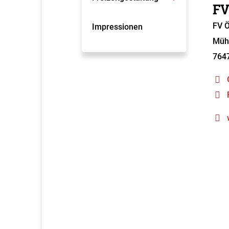
FV
FV Ö
Impressionen
Müh
764