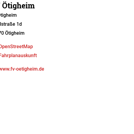
 Ötigheim
tigheim
lstraße 1d
70
Ötigheim
OpenStreetMap
Fahrplanauskunft
www.fv-oetigheim.de