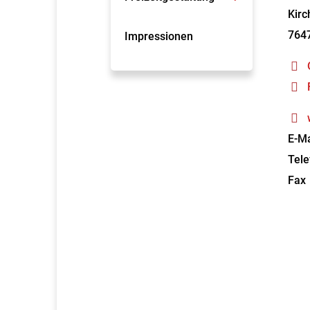
Kirc
764
Impressionen
E-Ma
Tele
Fax