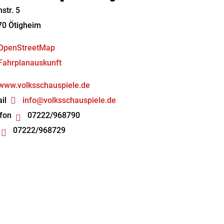
hstr. 5
70
Ötigheim
OpenStreetMap
Fahrplanauskunft
www.volksschauspiele.de
il
info@volksschauspiele.de
fon
07222/968790
07222/968729