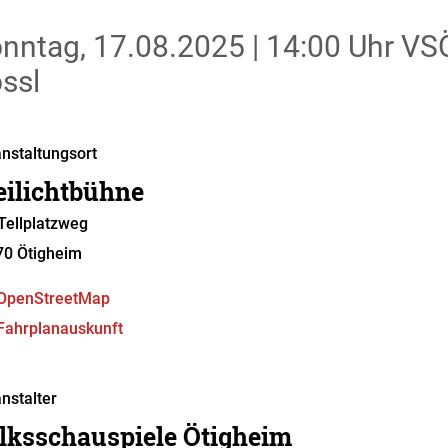
nntag, 17.08.2025
|
14:00 Uhr
VSÖ
ssl
nstaltungsort
eilichtbühne
ellplatzweg
70
Ötigheim
OpenStreetMap
Fahrplanauskunft
nstalter
lksschauspiele Ötigheim