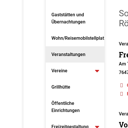
So
Gaststätten und
Rö
Übernachtungen
Wohn/Reisemobilstellplatz
Vera
Fr
Veranstaltungen
Am T
Vereine
764
Grillhütte
Öffentliche
Einrichtungen
Vera
Vo
Freizeitgestaltung