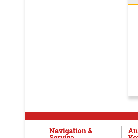
Navigation &
An
Service
Ko