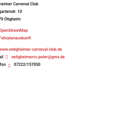
heimer Carneval Club
artenstr. 10
70
Ötigheim
OpenStreetMap
Fahrplanauskunft
www.oetigheimer-carneval-club.de
il
oetigheimercc.peter@gmx.de
fon
07222/157050