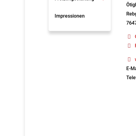
Ötig
Rebg
Impressionen
764
E-Ma
Tele