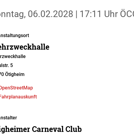
nntag, 06.02.2028
|
17:11 Uhr
ÖCC
nstaltungsort
hrzweckhalle
rzweckhalle
lstr. 5
70
Ötigheim
OpenStreetMap
Fahrplanauskunft
nstalter
igheimer Carneval Club