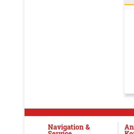
Navigation &
An
Service
Ko