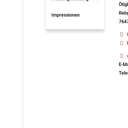
Ötig
Rebg
Impressionen
764
E-Ma
Tele