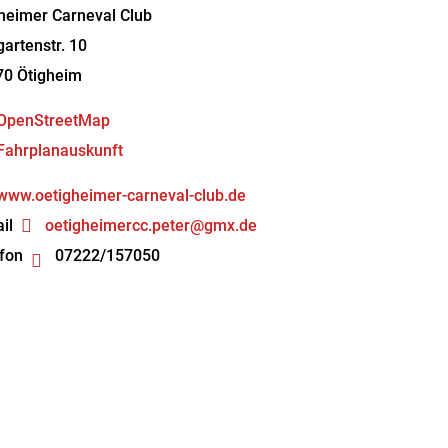
heimer Carneval Club
artenstr. 10
70
Ötigheim
OpenStreetMap
Fahrplanauskunft
www.oetigheimer-carneval-club.de
il
oetigheimercc.peter@gmx.de
fon
07222/157050