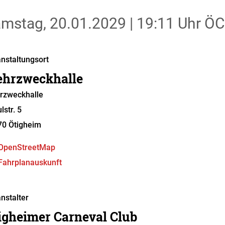
mstag, 20.01.2029
|
19:11 Uhr
ÖCC
nstaltungsort
hrzweckhalle
rzweckhalle
lstr. 5
70
Ötigheim
OpenStreetMap
Fahrplanauskunft
nstalter
igheimer Carneval Club