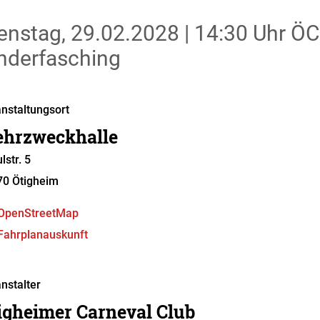
enstag, 29.02.2028
|
14:30 Uhr
ÖC
nderfasching
nstaltungsort
hrzweckhalle
lstr. 5
70
Ötigheim
OpenStreetMap
Fahrplanauskunft
nstalter
igheimer Carneval Club