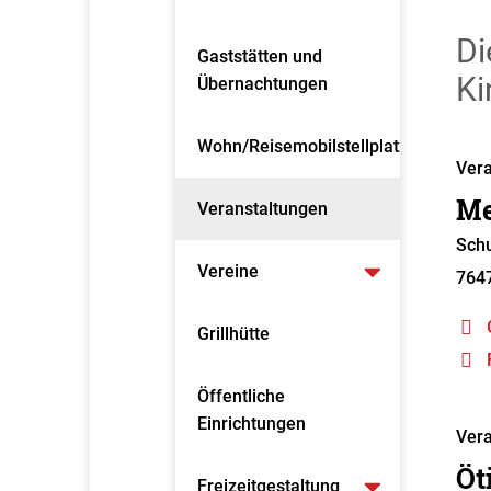
Di
Gaststätten und
Ki
Übernachtungen
Wohn/Reisemobilstellplatz
Vera
Me
Veranstaltungen
Schu
Vereine
764
Grillhütte
Öffentliche
Einrichtungen
Vera
Öt
Freizeitgestaltung