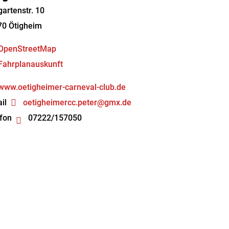
artenstr. 10
70
Ötigheim
OpenStreetMap
Fahrplanauskunft
www.oetigheimer-carneval-club.de
il
oetigheimercc.peter@gmx.de
fon
07222/157050