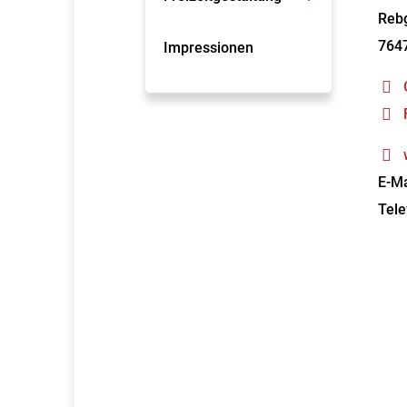
Rebg
764
Impressionen
E-Ma
Tele