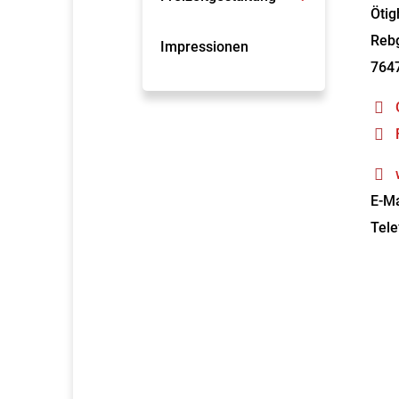
Ötig
Rebg
Impressionen
764
E-Ma
Tele