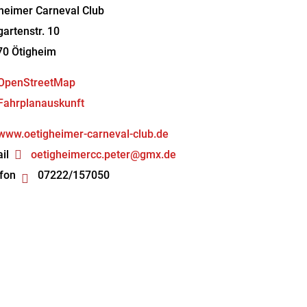
heimer Carneval Club
artenstr. 10
70
Ötigheim
OpenStreetMap
Fahrplanauskunft
www.oetigheimer-carneval-club.de
il
oetigheimercc.peter@gmx.de
fon
07222/157050