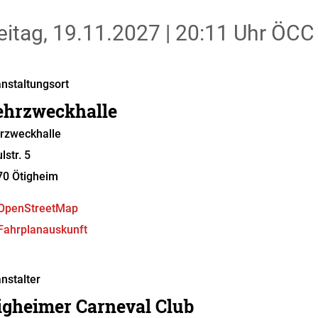
eitag, 19.11.2027
|
20:11 Uhr
ÖCC -
nstaltungsort
hrzweckhalle
rzweckhalle
lstr. 5
70
Ötigheim
OpenStreetMap
Fahrplanauskunft
nstalter
igheimer Carneval Club