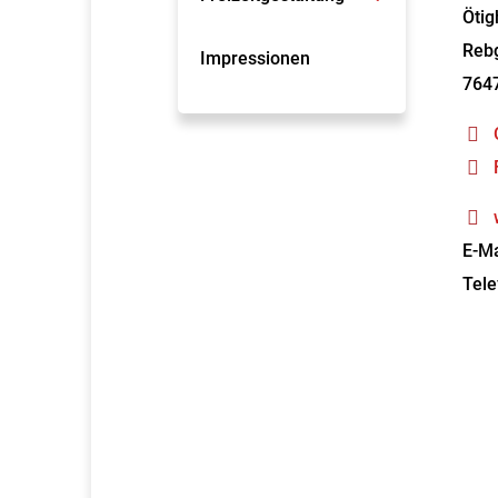
Ötig
Rebg
Impressionen
764
E-Ma
Tele