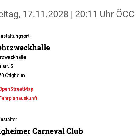
eitag, 17.11.2028
|
20:11 Uhr
ÖCC -
nstaltungsort
hrzweckhalle
rzweckhalle
lstr. 5
70
Ötigheim
OpenStreetMap
Fahrplanauskunft
nstalter
igheimer Carneval Club