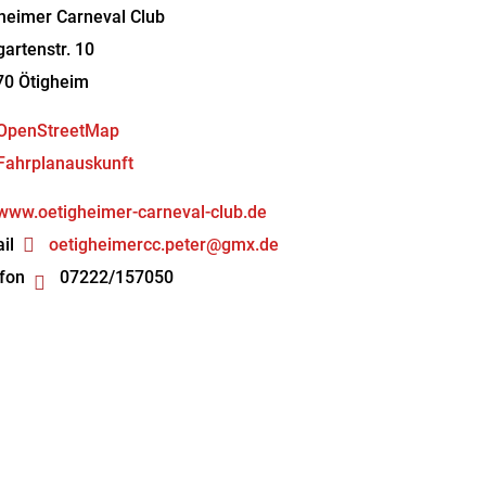
heimer Carneval Club
artenstr. 10
70
Ötigheim
OpenStreetMap
Fahrplanauskunft
www.oetigheimer-carneval-club.de
il
oetigheimercc.peter@gmx.de
fon
07222/157050